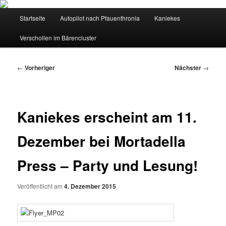
Hauptmenü
Startseite
Autopilot nach Pfauenthronia
Kaniekes
Zum
Zum
Verschollen im Bärencluster
primären
sekundären
Inhalt
Inhalt
Beitragsnavigation
←
Vorheriger
Nächster
→
springen
springen
Kaniekes erscheint am 11.
Dezember bei Mortadella
Press – Party und Lesung!
Veröffentlicht am
4. Dezember 2015