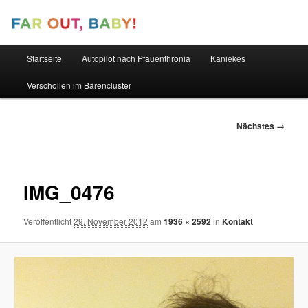
Hauptmenü
Startseite
Autopilot nach Pfauenthronia
Kaniekes
Zum
Zum
Verschollen im Bärencluster
primären
sekundären
Inhalt
Inhalt
Bilder-
Nächstes →
Navigation
springen
springen
IMG_0476
Veröffentlicht
29. November 2012
am
1936 × 2592
in
Kontakt