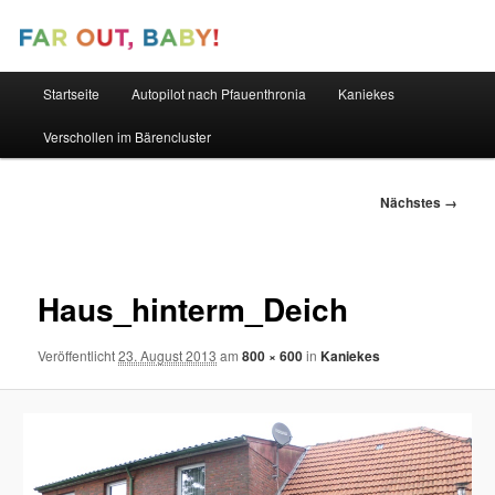
Hauptmenü
Startseite
Autopilot nach Pfauenthronia
Kaniekes
Zum
Zum
Verschollen im Bärencluster
primären
sekundären
Inhalt
Inhalt
Bilder-
Nächstes →
Navigation
springen
springen
Haus_hinterm_Deich
Veröffentlicht
23. August 2013
am
800 × 600
in
Kaniekes